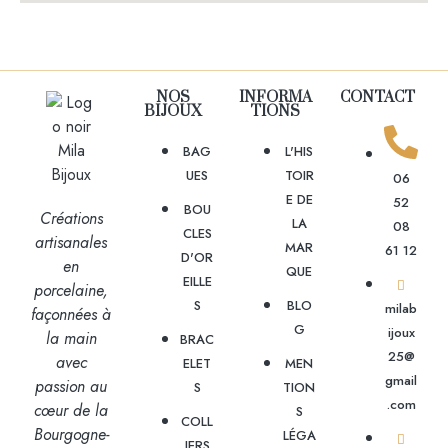
NOS
INFORMA
CONTACT
BIJOUX
TIONS
BAG
L'HIS
UES
TOIR
06
E DE
52
BOU
Créations
LA
08
CLES
artisanales
MAR
61 12
D'OR
en
QUE
EILLE
porcelaine,
S
BLO
milab
façonnées à
G
ijoux
la main
BRAC
25@
avec
ELET
MEN
gmail
passion
au
S
TION
.com
cœur de la
S
COLL
Bourgogne-
LÉGA
IERS