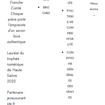
Franche-
LES
Nous
BRO
Comté.
écrire
POLI
CHES
Chaque
→
TIQU
pièce porte
E DE
l’empreinte
CON
d’un savoir-
FIDE
faire
NTIA
authentique.
LITÉ
CON
Lauréat du
DITIO
trophée
NS
numérique
GÉN
de Haute
ÉRAL
Saône
ES
2025
DES
VENT
Partenaire :
ES
jeveuxunarti
ste.fr