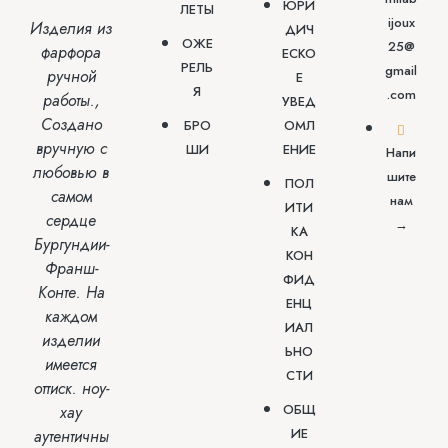
ЮРИ
ЛЕТЫ
ijoux
Изделия из
ДИЧ
ОЖЕ
25@
фарфора
ЕСКО
РЕЛЬ
gmail
ручной
Е
Я
.com
работы.,
УВЕД
Создано
БРО
ОМЛ
вручную с
ШИ
ЕНИЕ
Напи
любовью
в
шите
ПОЛ
самом
нам
ИТИ
сердце
→
КА
Бургундии-
КОН
Франш-
ФИД
Конте.
На
ЕНЦ
каждом
ИАЛ
изделии
ЬНО
имеется
СТИ
оттиск.
ноу-
ОБЩ
хау
ИЕ
аутентичны