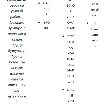
ОЖЕ
25@
фарфора
ЕСКО
РЕЛЬ
gmail
ручной
Е
Я
.com
работы.,
УВЕД
Создано
БРО
ОМЛ
вручную с
ШИ
ЕНИЕ
Напи
любовью
в
шите
ПОЛ
самом
нам
ИТИ
сердце
→
КА
Бургундии-
КОН
Франш-
ФИД
Конте.
На
ЕНЦ
каждом
ИАЛ
изделии
ЬНО
имеется
СТИ
оттиск.
ноу-
ОБЩ
хау
ИЕ
аутентичны
УСЛ
й.