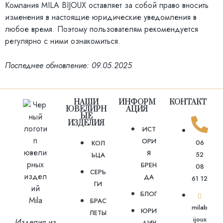
Компания MILA BIJOUX оставляет за собой право вносить
изменения в настоящие юридические уведомления в
любое время. Поэтому пользователям рекомендуется
регулярно с ними ознакомиться.
Последнее обновление: 09.05.2025
НАШИ
ИНФОРМ
КОНТАКТ
ЮВЕЛИРН
АЦИЯ
ЫЕ
ИЗДЕЛИЯ
ИСТ
ОРИ
06
КОЛ
Я
52
ЬЦА
БРЕН
08
СЕРЬ
ДА
61 12
ГИ
БЛОГ
БРАС
milab
ЮРИ
ЛЕТЫ
ijoux
Изделия из
ДИЧ