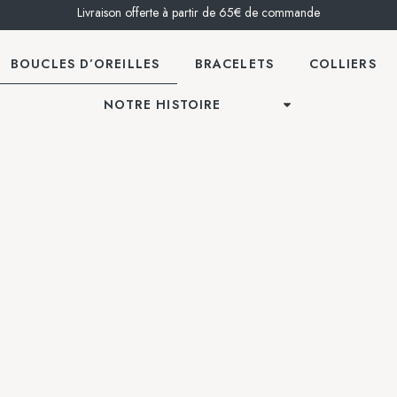
Livraison offerte à partir de 65€ de commande
BOUCLES D’OREILLES
BRACELETS
COLLIERS
NOTRE HISTOIRE
Boucles d'oreilles
Accueil
/ Boucles d'oreilles