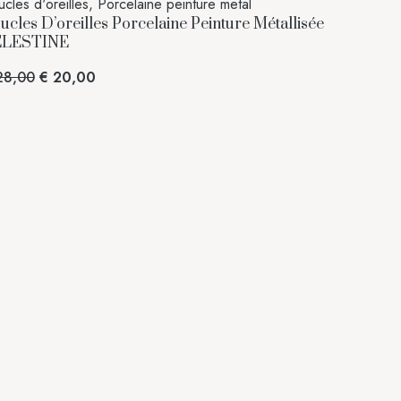
cles d'oreilles
,
Porcelaine peinture metal
ucles D’oreilles Porcelaine Peinture Métallisée
ELESTINE
8,00
€
20,00