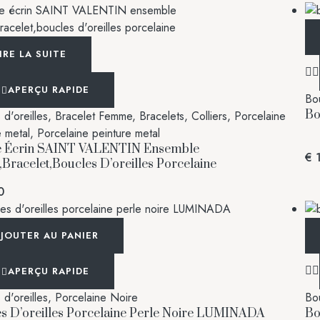
IRE LA SUITE
APERÇU RAPIDE
Bou
Bo
d'oreilles
,
Bracelet Femme
,
Bracelets
,
Colliers
,
Porcelaine
e metal
,
Porcelaine peinture metal
e Écrin SAINT VALENTIN Ensemble
€
1
r,bracelet,boucles D’oreilles Porcelaine
0
JOUTER AU PANIER
APERÇU RAPIDE
d'oreilles
,
Porcelaine Noire
Bou
s D’oreilles Porcelaine Perle Noire LUMINADA
Bo