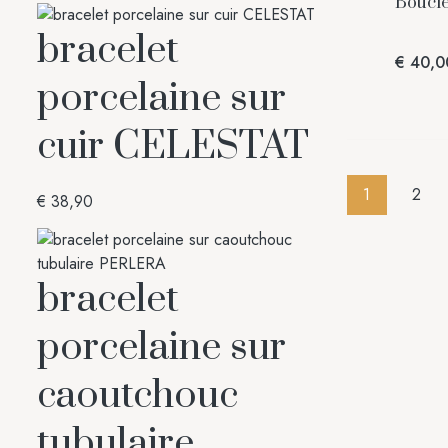
Boucle
bracelet
€
40,0
porcelaine sur
cuir CELESTAT
1
2
€
38,90
bracelet
porcelaine sur
caoutchouc
tubulaire