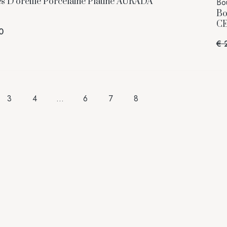
s D’oreille Porcelaine Platine AURADA
Bou
Bo
C
0
€
2
3
4
…
6
7
8