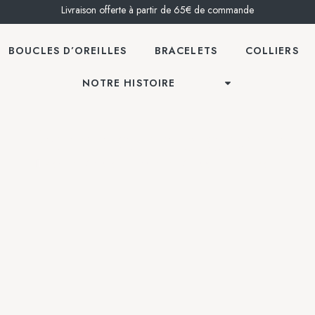
Livraison offerte à partir de 65€ de commande
BOUCLES D’OREILLES
BRACELETS
COLLIERS
NOTRE HISTOIRE
Porcelaine blanche
Accueil
/
Boucles d'oreilles
/ Porcelaine blanche