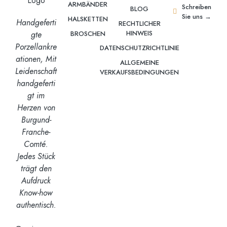
ARMBÄNDER
Schreiben
BLOG
Sie uns →
HALSKETTEN
Handgeferti
RECHTLICHER
HINWEIS
gte
BROSCHEN
Porzellankre
DATENSCHUTZRICHTLINIE
ationen,
Mit
ALLGEMEINE
Leidenschaft
VERKAUFSBEDINGUNGEN
handgeferti
gt
im
Herzen von
Burgund-
Franche-
Comté.
Jedes Stück
trägt den
Aufdruck
Know-how
authentisch.