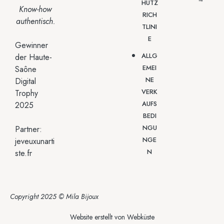
HUTZ
Know-how
RICH
authentisch.
TLINI
E
Gewinner
ALLG
der Haute-
EMEI
Saône
NE
Digital
VERK
Trophy
AUFS
2025
BEDI
NGU
Partner:
NGE
jeveuxunarti
N
ste.fr
Copyright 2025 © Mila Bijoux
Website erstellt von
Webküste