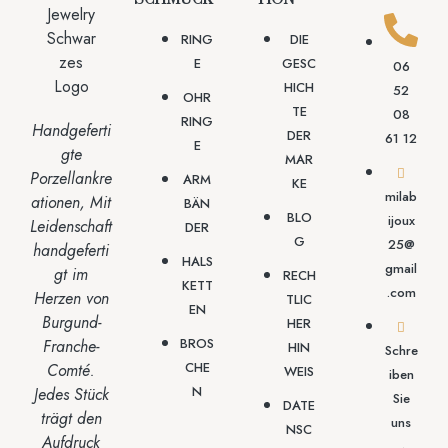
RING
DIE
E
GESC
06
HICH
52
OHR
TE
08
RING
Handgeferti
DER
61 12
E
gte
MAR
Porzellankre
ARM
KE
milab
ationen,
Mit
BÄN
BLO
ijoux
Leidenschaft
DER
G
25@
handgeferti
HALS
gmail
gt
im
RECH
KETT
.com
Herzen von
TLIC
EN
Burgund-
HER
BROS
Franche-
HIN
Schre
CHE
Comté.
WEIS
iben
N
Jedes Stück
Sie
DATE
trägt den
uns
NSC
Aufdruck
→