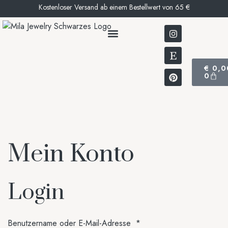
Kostenloser Versand ab einem Bestellwert von 65 €
UNSERE GESCHICHTE
€
0,0
0
Mein Konto
Login
Benutzername oder E-Mail-Adresse
*