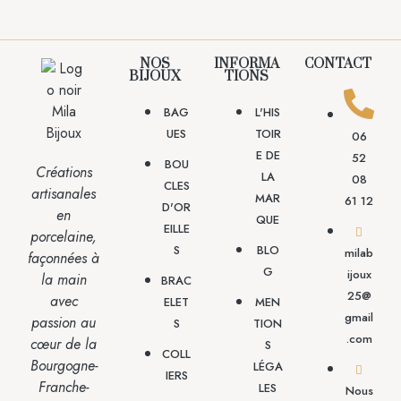
NOS
INFORMA
CONTACT
BIJOUX
TIONS
BAG
L'HIS
UES
TOIR
06
E DE
52
BOU
Créations
LA
08
CLES
artisanales
MAR
61 12
D'OR
en
QUE
EILLE
porcelaine,
S
BLO
milab
façonnées à
G
ijoux
la main
BRAC
25@
avec
ELET
MEN
gmail
passion
au
S
TION
.com
cœur de la
S
COLL
Bourgogne-
LÉGA
IERS
Franche-
LES
Nous