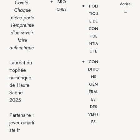
BRO
Comté.
écrire
POLI
CHES
Chaque
→
TIQU
pièce porte
E DE
l’empreinte
CON
d’un savoir-
FIDE
faire
NTIA
authentique.
LITÉ
CON
Lauréat du
DITIO
trophée
NS
numérique
GÉN
de Haute
ÉRAL
Saône
ES
2025
DES
VENT
Partenaire :
ES
jeveuxunarti
ste.fr