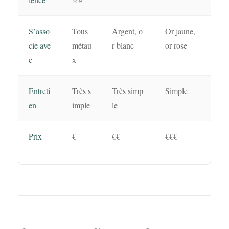
S’asso
Tous
Argent, o
Or jaune,
cie ave
métau
r blanc
or rose
c
x
Entreti
Très s
Très simp
Simple
en
imple
le
Prix
€
€€
€€€