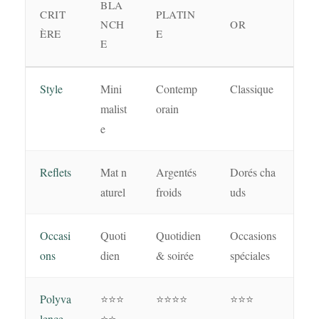
BLA
CRIT
PLATIN
NCH
OR
ÈRE
E
E
Style
Mini
Contemp
Classique
malist
orain
e
Reflets
Mat n
Argentés
Dorés cha
aturel
froids
uds
Occasi
Quoti
Quotidien
Occasions
ons
dien
& soirée
spéciales
Polyva
⭐⭐⭐
⭐⭐⭐⭐
⭐⭐⭐
lence
⭐⭐