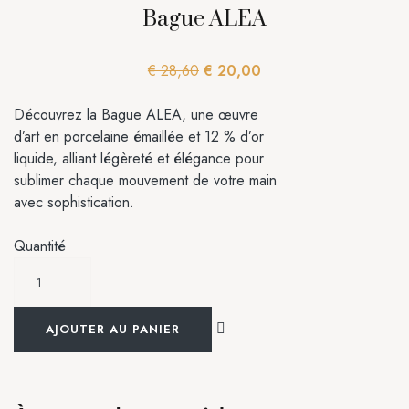
Bague ALEA
Le
Le
€
28,60
€
20,00
prix
prix
initial
actuel
Découvrez la Bague ALEA, une œuvre
était :
est :
d’art en porcelaine émaillée et 12 % d’or
€ 28,60.
€ 20,00.
liquide, alliant légèreté et élégance pour
sublimer chaque mouvement de votre main
avec sophistication.
Quantité
AJOUTER AU PANIER