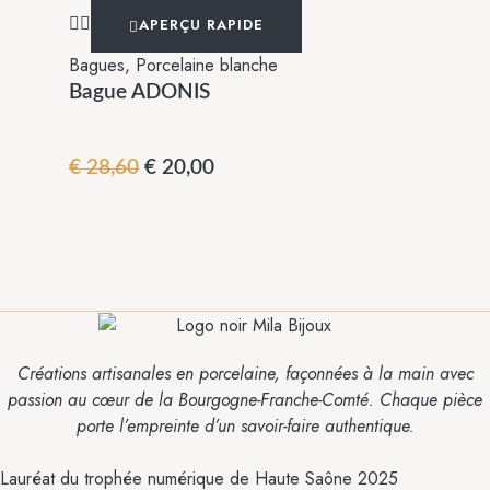
APERÇU RAPIDE
Bagues
,
Porcelaine blanche
Bague ADONIS
Le
Le
€
28,60
€
20,00
prix
prix
initial
actuel
était :
est :
€ 28,60.
€ 20,00.
Créations artisanales en porcelaine,
façonnées à la main avec
passion
au cœur de la Bourgogne-Franche-Comté.
Chaque pièce
porte l’empreinte
d’un savoir-faire
authentique.
Lauréat du trophée numérique de Haute Saône 2025