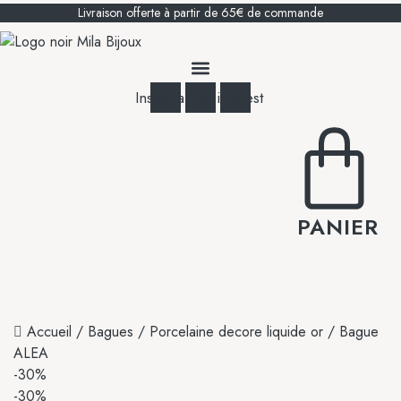
Livraison offerte à partir de 65€ de commande
Instagram
Etsy
Pinterest
PANIER
Accueil
/
Bagues
/
Porcelaine decore liquide or
/ Bague
ALEA
-30%
-30%