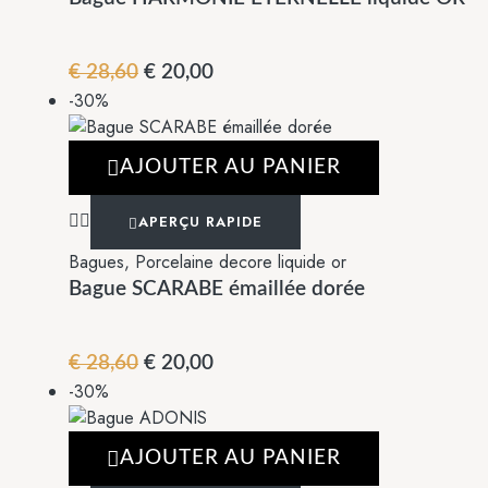
Le
Le
€
28,60
€
20,00
-30%
prix
prix
initial
actuel
était :
est :
AJOUTER AU PANIER
€ 28,60.
€ 20,00.
APERÇU RAPIDE
Bagues
,
Porcelaine decore liquide or
Bague SCARABE émaillée dorée
Le
Le
€
28,60
€
20,00
-30%
prix
prix
initial
actuel
était :
est :
AJOUTER AU PANIER
€ 28,60.
€ 20,00.