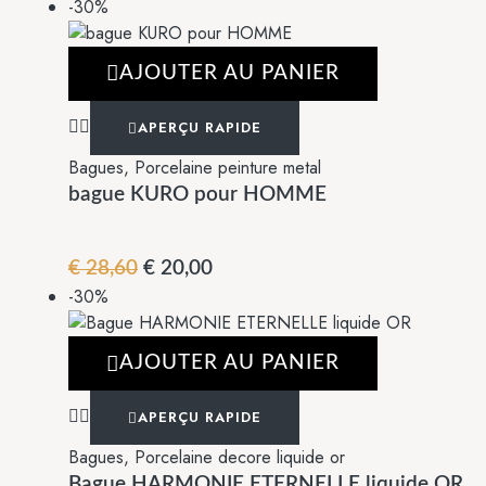
-30%
AJOUTER AU PANIER
APERÇU RAPIDE
Bagues
,
Porcelaine peinture metal
bague KURO pour HOMME
Le
Le
€
28,60
€
20,00
-30%
prix
prix
initial
actuel
était :
est :
AJOUTER AU PANIER
€ 28,60.
€ 20,00.
APERÇU RAPIDE
Bagues
,
Porcelaine decore liquide or
Bague HARMONIE ETERNELLE liquide OR