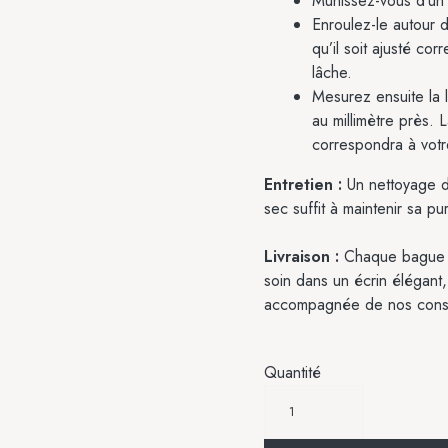
Munissez-vous d’un p
Enroulez-le autour d
qu’il soit ajusté cor
lâche.
Mesurez ensuite la 
au millimètre près.
correspondra à votre
Entretien :
Un nettoyage dé
sec suffit à maintenir sa pu
Livraison :
Chaque bague es
soin dans un écrin élégant, 
accompagnée de nos consei
Quantité