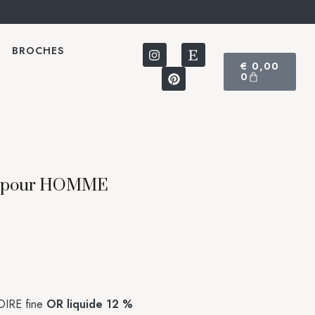
BROCHES
€
0,00
0
 pour HOMME
OIRE fine
OR liquide 12 %