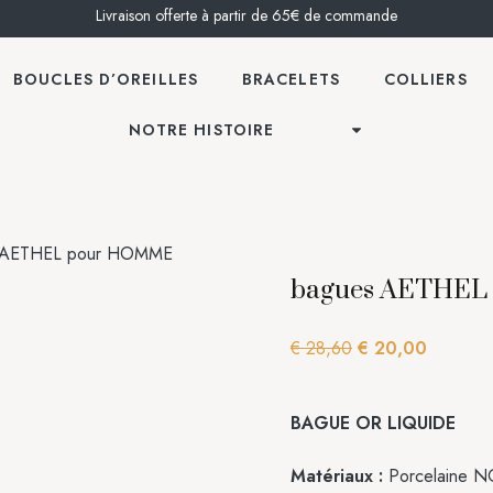
Livraison offerte à partir de 65€ de commande
BOUCLES D’OREILLES
BRACELETS
COLLIERS
NOTRE HISTOIRE
 AETHEL pour HOMME
bagues AETHEL
€
28,60
€
20,00
BAGUE OR LIQUIDE
Matériaux :
Porcelaine N