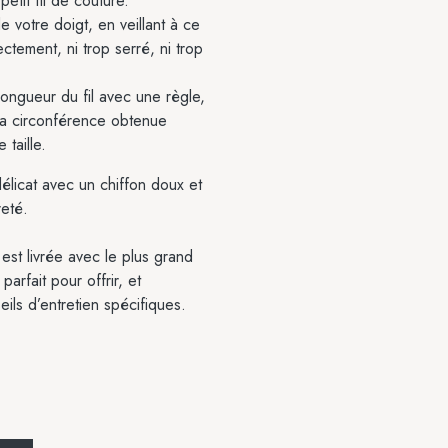
etit fil de couture.
e votre doigt, en veillant à ce
rectement, ni trop serré, ni trop
longueur du fil avec une règle,
 La circonférence obtenue
 taille.
licat avec un chiffon doux et
reté.
t livrée avec le plus grand
parfait pour offrir, et
ls d’entretien spécifiques.