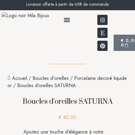
Livraison offerte à partir de 65€ de commande
BOUCLES D’OREILLES
NOTRE HISTOIRE
€
0,0
0
Accueil
/
Boucles d'oreilles
/
Porcelaine decoré liquide
or
/ Boucles d’oreilles SATURNA
Boucles d’oreilles SATURNA
€
40,00
Ajoutez une touche d’élégance à votre