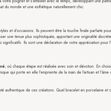
 à votre poignet et s’embellit avec le temps, développant une patin
sanat du monde et une esthétique naturellement chic.
yles et d’occasions. Ils peuvent être la touche finale parfaite po
usser une tenue plus sophistiquée, apportant une originalité discrèt
ignificatifs. Ils sont une déclaration de votre appréciation pour l’art
nné
, où chaque étape est réalisée avec soin et dévotion. En choisi
que qui porte en elle l’empreinte de la main de l’artisan et l’âme 
té authentique de ces créations. Quel bracelet en porcelaine et cu