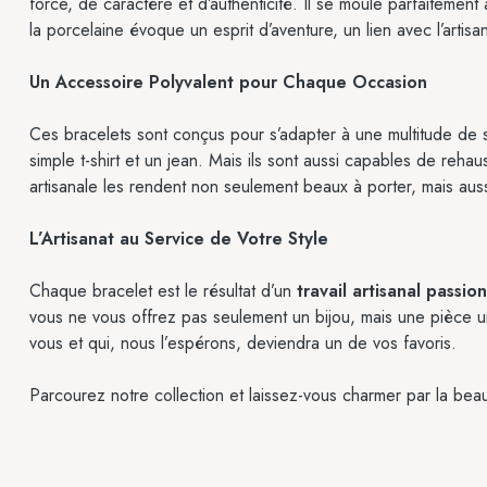
force, de caractère et d’authenticité. Il se moule parfaitement
la porcelaine évoque un esprit d’aventure, un lien avec l’arti
Un Accessoire Polyvalent pour Chaque Occasion
Ces bracelets sont conçus pour s’adapter à une multitude de st
simple t-shirt et un jean. Mais ils sont aussi capables de reha
artisanale les rendent non seulement beaux à porter, mais aussi s
L’Artisanat au Service de Votre Style
Chaque bracelet est le résultat d’un
travail artisanal passio
vous ne vous offrez pas seulement un bijou, mais une pièce uni
vous et qui, nous l’espérons, deviendra un de vos favoris.
Parcourez notre collection et laissez-vous charmer par la beau