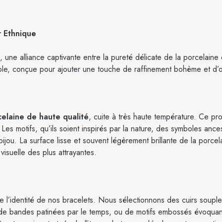
r Ethnique
, une alliance captivante entre la pureté délicate de la porcelain
able, conçue pour ajouter une touche de raffinement bohème et d’or
celaine de haute qualité
, cuite à très haute température. Ce p
Les motifs, qu’ils soient inspirés par la nature, des symboles anc
ijou. La surface lisse et souvent légèrement brillante de la porcelai
visuelle des plus attrayantes.
de l’identité de nos bracelets. Nous sélectionnons des cuirs soupl
es, de bandes patinées par le temps, ou de motifs embossés évoquan