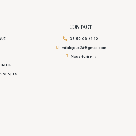
CONTACT
QUE
06 52 08 61 12
milabijoux25@gmail.com
S
Nous écrire →
IALITÉ
S VENTES