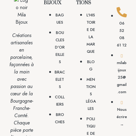
BIJOUX
TIONS
BAG
L'HIS
UES
TOIR
06
E DE
52
BOU
Créations
LA
08
CLES
artisanales
MAR
61 12
D'OR
en
QUE
EILLE
porcelaine,
S
BLO
milab
façonnées à
G
ijoux
la main
BRAC
25@
avec
ELET
MEN
gmail
passion
au
S
TION
.com
cœur de la
S
COLL
Bourgogne-
LÉGA
IERS
Franche-
LES
Nous
BRO
Comté.
écrire
POLI
CHES
Chaque
→
TIQU
pièce porte
E DE