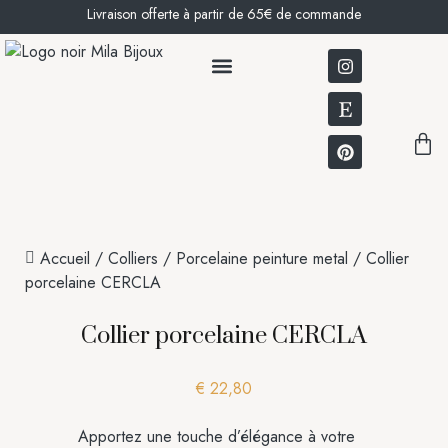
Livraison offerte à partir de 65€ de commande
BOUCLES D’OREILLES
NOTRE HISTOIRE
Accueil
/
Colliers
/
Porcelaine peinture metal
/ Collier
porcelaine CERCLA
Collier porcelaine CERCLA
€
22,80
Apportez une touche d’élégance à votre