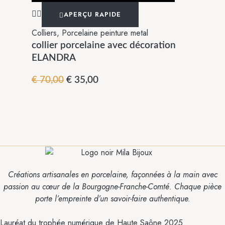
€ 45,00.
€ 25,00.
APERÇU RAPIDE
Colliers
,
Porcelaine peinture metal
collier porcelaine avec décoration
ELANDRA
Le
Le
€
70,00
€
35,00
prix
prix
initial
actuel
était :
est :
€ 70,00.
€ 35,00.
Créations artisanales en porcelaine,
façonnées à la main avec
passion
au cœur de la Bourgogne-Franche-Comté.
Chaque pièce
porte l’empreinte
d’un savoir-faire
authentique.
Lauréat du trophée numérique de Haute Saône 2025