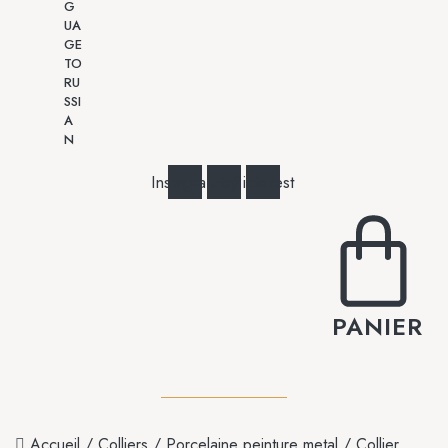
Instagram
Etsy
Pinterest
PANIER
Accueil
/
Colliers
/
Porcelaine peinture metal
/ Collier