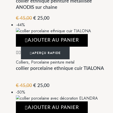
collier ethnique peinture métallisée
ANODIS sur chaine
Le
Le
€
45,00
€
25,00
-44%
prix
prix
initial
actuel
était :
est :
AJOUTER AU PANIER
€ 45,00.
€ 25,00.
APERÇU RAPIDE
Colliers
,
Porcelaine peinture metal
collier porcelaine ethnique cuir TIALONA
Le
Le
€
45,00
€
25,00
-50%
prix
prix
initial
actuel
était :
est :
AJOUTER AU PANIER