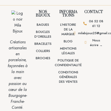
NOS
INFORMA
CONTACT
BIJOUX
TIONS
06 52 08
BAGUES
L'HISTOIRE
61 12
DE LA
BOUCLES
milabijoux25@gmail.
MARQUE
D'OREILLES
Nous
BLOG
Créations
BRACELETS
écrire →
artisanales
MENTIONS
COLLIERS
LÉGALES
en
BROCHES
porcelaine,
POLITIQUE DE
CONFIDENTIALITÉ
façonnées à
la main
CONDITIONS
GÉNÉRALES
avec
DES VENTES
passion
au
cœur de la
Bourgogne-
Franche-
Comté.