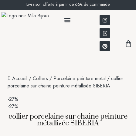
Livraison offerte à partir de 65€ de commande
BOUCLES D’OREILLES
NOTRE HISTOIRE
Accueil
/
Colliers
/
Porcelaine peinture metal
/ collier
porcelaine sur chaine peinture métallisée SIBERIA
-27%
-27%
collier porcelaine sur chaine peinture
métallisée SIBERIA