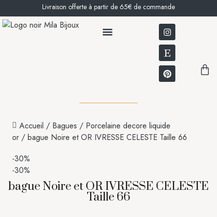
Livraison offerte à partir de 65€ de commande
BOUCLES D’OREILLES
NOTRE HISTOIRE
Accueil
/
Bagues
/
Porcelaine decore liquide
or
/ bague Noire et OR IVRESSE CELESTE Taille 66
-30%
-30%
bague Noire et OR IVRESSE CELESTE
Taille 66