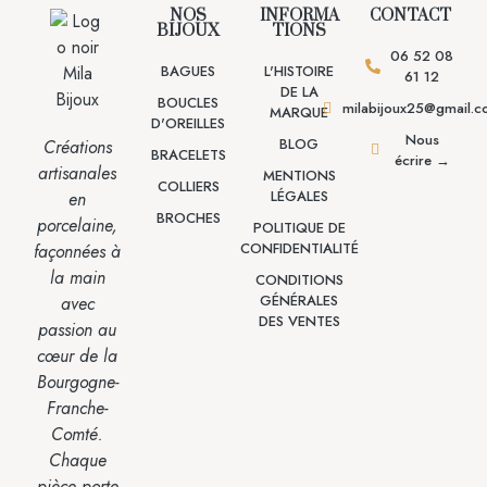
NOS
INFORMA
CONTACT
BIJOUX
TIONS
06 52 08
BAGUES
L'HISTOIRE
61 12
DE LA
BOUCLES
milabijoux25@gmail.
MARQUE
D'OREILLES
Nous
BLOG
Créations
BRACELETS
écrire →
artisanales
MENTIONS
COLLIERS
LÉGALES
en
BROCHES
porcelaine,
POLITIQUE DE
CONFIDENTIALITÉ
façonnées à
la main
CONDITIONS
GÉNÉRALES
avec
DES VENTES
passion
au
cœur de la
Bourgogne-
Franche-
Comté.
Chaque
pièce porte