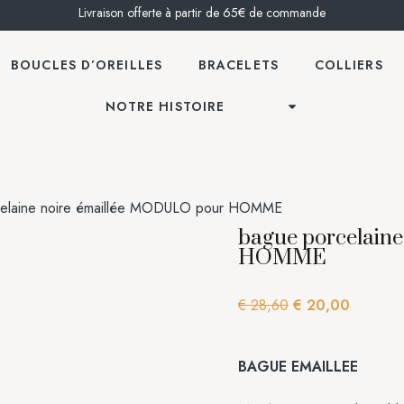
Livraison offerte à partir de 65€ de commande
BOUCLES D’OREILLES
BRACELETS
COLLIERS
NOTRE HISTOIRE
elaine noire émaillée MODULO pour HOMME
bague porcelain
HOMME
€
28,60
€
20,00
BAGUE EMAILLEE