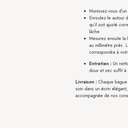
Munissez-vous d’un p
Enroulez-le autour d
qu’il soit ajusté cor
lâche.
Mesurez ensuite la 
au millimètre près.
correspondra à votre
Entretien :
Un netto
doux et sec suffit à
Livraison :
Chaque bague es
soin dans un écrin élégant, 
accompagnée de nos consei