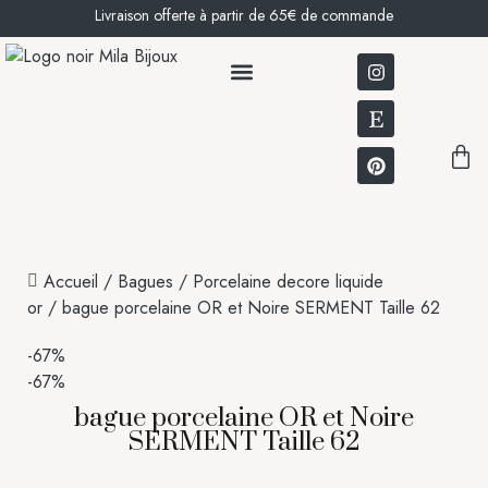
Livraison offerte à partir de 65€ de commande
BOUCLES D’OREILLES
NOTRE HISTOIRE
Accueil
/
Bagues
/
Porcelaine decore liquide
or
/ bague porcelaine OR et Noire SERMENT Taille 62
-67%
-67%
bague porcelaine OR et Noire
SERMENT Taille 62