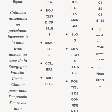
UES
TOIR
06
E DE
52
BOU
Créations
LA
08
CLES
artisanales
MAR
61 12
D'OR
en
QUE
EILLE
porcelaine,
S
BLO
milab
façonnées à
G
ijoux
la main
BRAC
25@
avec
ELET
MEN
gmail
passion
au
S
TION
.com
cœur de la
S
COLL
Bourgogne-
LÉGA
IERS
Franche-
LES
Nous
BRO
Comté.
écrire
POLI
CHES
Chaque
→
TIQU
pièce porte
E DE
l’empreinte
CON
d’un savoir-
FIDE
faire
NTIA