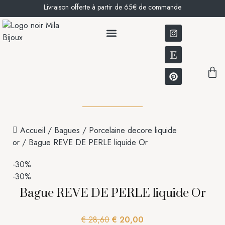
Livraison offerte à partir de 65€ de commande
BOUCLES D’OREILLES
NOTRE HISTOIRE
Accueil
/
Bagues
/
Porcelaine decore liquide
or
/ Bague REVE DE PERLE liquide Or
-30%
-30%
Bague REVE DE PERLE liquide Or
€
28,60
€
20,00