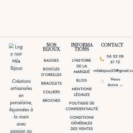
NOS
INFORMA
CONTACT
BIJOUX
TIONS
06 52 08
BAGUES
L'HISTOIRE
61 12
DE LA
BOUCLES
milabijoux25@gmail.
MARQUE
D'OREILLES
Nous
BLOG
Créations
BRACELETS
écrire →
artisanales
MENTIONS
COLLIERS
LÉGALES
en
BROCHES
porcelaine,
POLITIQUE DE
CONFIDENTIALITÉ
façonnées à
la main
CONDITIONS
GÉNÉRALES
avec
DES VENTES
passion
au